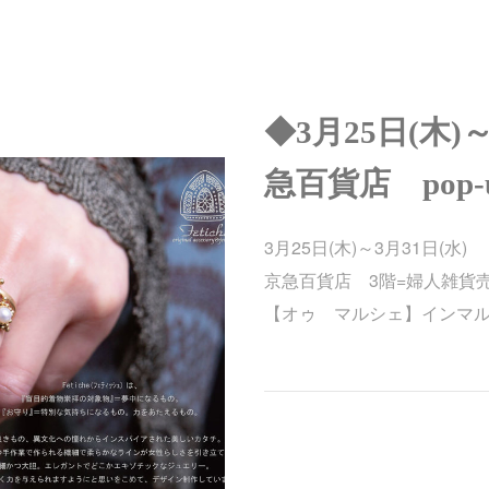
◆3月25日(木)
急百貨店 pop-up
3月25日(木)～3月31日(水)
京急百貨店 3階=婦人雑貨
【オゥ マルシェ】インマ