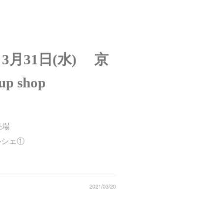
～3月31日(水) 京
 shop
売場
ルシェ①
2021/03/20