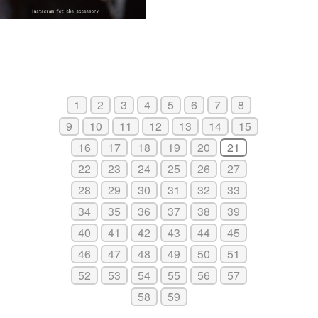
1
2
3
4
5
6
7
8
9
10
11
12
13
14
15
16
17
18
19
20
21
22
23
24
25
26
27
28
29
30
31
32
33
34
35
36
37
38
39
40
41
42
43
44
45
46
47
48
49
50
51
52
53
54
55
56
57
58
59